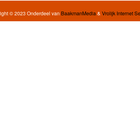
ight © 2023 Onderdeel van
BaakmanMedia
&
Vrolijk Internet S