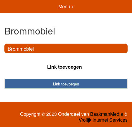
Menu +
Brommobiel
Brommobiel
Link toevoegen
Link toevoegen
Copyright © 2023 Onderdeel van
BaakmanMedia
&
Vrolijk Internet Services