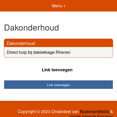
Menu +
Dakonderhoud
Dakonderhoud
Direct hulp bij daklekkage Rhenen
Link toevoegen
Link toevoegen
Copyright © 2023 Onderdeel van
BaakmanMedia
&
Vrolijk Internet Services