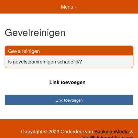
Menu +
Gevelreinigen
Gevelreinigen
Is gevelstoomreinigen schadelijk?
Link toevoegen
Link toevoegen
Copyright © 2023 Onderdeel van
BaakmanMedia
&
Vrolijk Internet Services