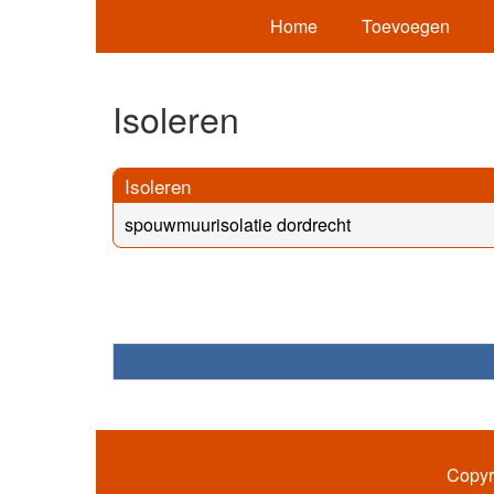
Home
Toevoegen
Isoleren
Isoleren
spouwmuurisolatie dordrecht
Copyr