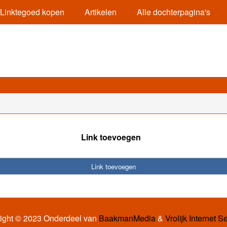
Linktegoed kopen
Artikelen
Alle dochterpagina's
Link toevoegen
Link toevoegen
ight © 2023 Onderdeel van
BaakmanMedia
&
Vrolijk Internet S