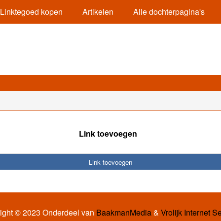
Linktegoed kopen
Artikelen
Alle dochterpagina's
Link toevoegen
Link toevoegen
ight © 2023 Onderdeel van
BaakmanMedia
&
Vrolijk Internet S