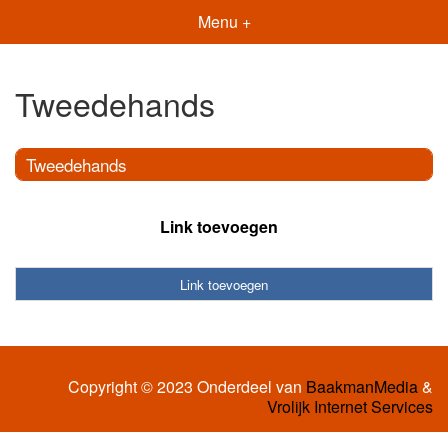
Menu +
Tweedehands
Tweedehands
Link toevoegen
Link toevoegen
Copyright © 2023 Onderdeel van
BaakmanMedia
&
Vrolijk Internet Services