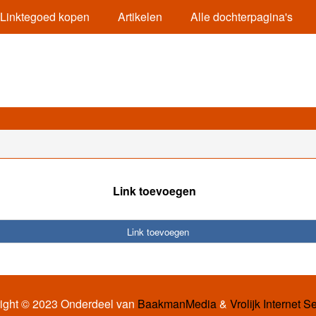
Linktegoed kopen
Artikelen
Alle dochterpagina's
Link toevoegen
Link toevoegen
ight © 2023 Onderdeel van
BaakmanMedia
&
Vrolijk Internet S