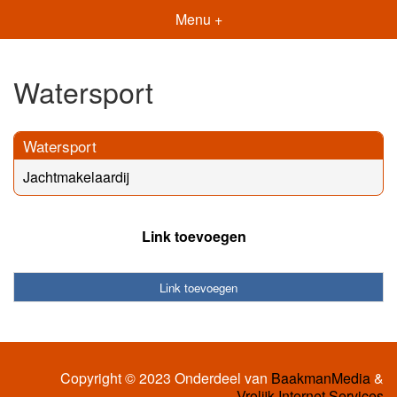
Menu +
Watersport
Watersport
Jachtmakelaardij
Link toevoegen
Link toevoegen
Copyright © 2023 Onderdeel van
BaakmanMedia
&
Vrolijk Internet Services